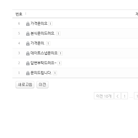
번호
가격문의요
6
1
본식문의드려요.
5
1
가격문의.
4
1
데이트스냅문의요
3
1
답변부탁드려요~
2
1
문의드립니다.
1
1
이전 10개
<
1
...
enFree