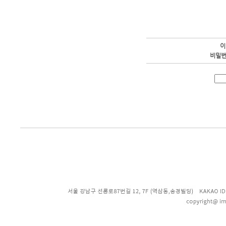
이
비밀번
enFree