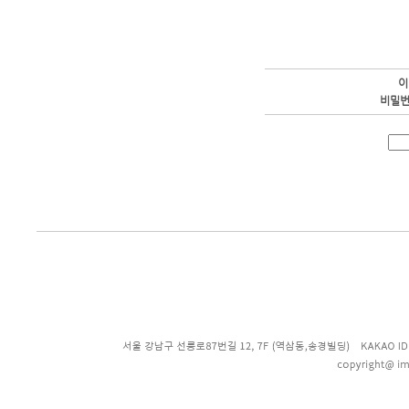
이
비밀번
enFree