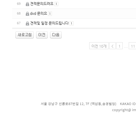
견적문의드려요
69
1
dvd 문의요
68
1
견적및 일정 문의드립니다
67
1
이전 10개
<
1
...
11
enFree